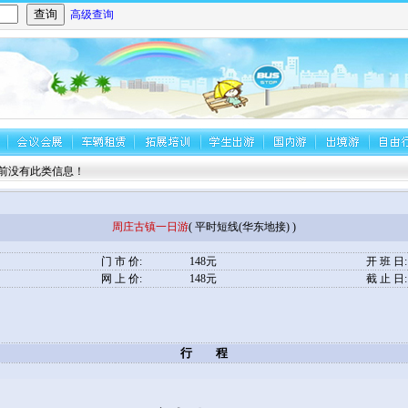
高级查询
没有此类信息！
周庄古镇一日游
( 平时短线(华东地接) )
门 市 价:
148元
开 班 日:
网 上 价:
148元
截 止 日:
行 程