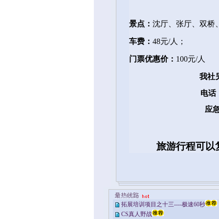
景点：
沈厅、张厅、双桥
车费：
48
元
/
人；
门票优惠价：
100
元
/
人
我社
电话
应
旅游行程可以
拓展培训项目之十三----极速60秒
CS真人野战