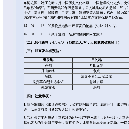
东海之滨，姚江之畔，是中国历史文化名镇，中国慈孝文化之乡。史记
后改称“句章”。至唐开元26年设慈溪县，因县城建此取名慈城。经过
士馆、清道观、城隍庙、甲第世家、符卿第等古建筑为标志，城内留
约5平方公里的区域内拥有国家省市区四级重点文物保护单位33家。
15：00――16：00购物点选购自己喜爱的物品（约1小时左右）
16：00――18：30乘车返回，结束愉快的休闲之旅！
（二）.
预估价格：
475
元/人
（45或51人/车，人数增减价格另计
）
（三
）
.
距离及车程预估：
出发地
目的地
苏州
丹山赤水
丹山赤水
余姚
余姚
梁弄革命烈士纪念馆
梁弄革命烈士纪念馆
慈城古镇
慈城古镇
苏州
（四）.注意事项：
1.
请仔细阅读《出团通知书》，如有疑问请咨询组团旅行社，出游当
通，以便导游及时通知客人出行相关事宜；
2.
我社规定不占座的儿童标准为0.8米以下怀抱婴儿，0.8米以上儿
其他客人的生命财产安全，有权拒绝此儿童参加本次旅游活动。一切