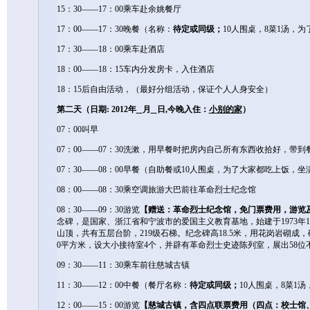
15：30――17：00乘车赴余姚餐厅
17：00――17：30晚餐（名称：
待定或同级；
10人围桌，8菜1汤，
17：30――18：00乘车赴酒店
18：00――18：15车内分发房卡，入住酒店
18：15后自由活动，（最好分组活动，保证个人人身安全）
第二天（日期: 2012年
月
日,今晚入住：
小别的家
）
07：00叫早
07：00――07：30洗漱，用早餐时把房内自己所有东西收拾好，带
07：30――08：00早餐（自助餐或10人围桌，为了大家都吃上饭，坐
08：00――08：30乘空调旅游大巴前往革命烈士纪念馆
08：30――09：30游览
【赠送：革命烈士纪念馆，免门票费用，游览
念碑，是国家、浙江省和宁波市的爱国主义教育基地，始建于1973年
山顶，共有五层台阶，219级石梯。纪念碑高18.5米，用花岗岩砌成
0平方米，设大小接待室4个，并辟有革命烈士史迹陈列室，展出58位
09：30――11：30乘车前往慈城古镇
11：30――12：00中餐（餐厅名称：
待定或同级；
10人围桌，8菜1
12：00――15：00游览
【慈城古镇，含四点联票费用
（四点：
校士馆