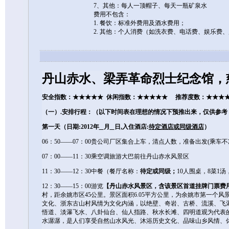
7、其他：每人一顶帽子、每天一瓶矿泉水
费用不包含：
1. 餐饮：标准外费用及酒水费用；
2. 其他：个人消费（如洗衣费、电话费、娱乐费
丹山赤水、梁弄革命烈士纪念馆，
安全指数：
★★★★★
休闲指数：
★★★★★
推荐度数：
★★★
（一）.安排行程：
（以下时间表在理想的情况下预推出来，仅供参考
第一天（日期:2012年
月
日,入住酒店:
待定酒店或同级酒店
）
06：50――07：00贵公司厂区集合上车，清点人数，准备出发(乘车不
07：00――11：30乘空调旅游大巴前往丹山赤水风景区
11：30――12：30中餐（餐厅名称：
待定或同级；
10人围桌，8菜1
12：30――15：00游览
【丹山赤水风景区，含该景区首道挂牌门票费用5
村，距余姚市区45公里。景区面积6.05平方公里，为余姚市第一个
文化、浙东古山村风情为文化内涵，以绝壁、奇岩、古桥、流溪、飞
悟道、淡瀑飞水、八卦仙台、仙人指路、秋水长滩、四明道观为代表的
水潺潺，是人们享受自然山水风光、沐浴历史文化、品味山乡风情、