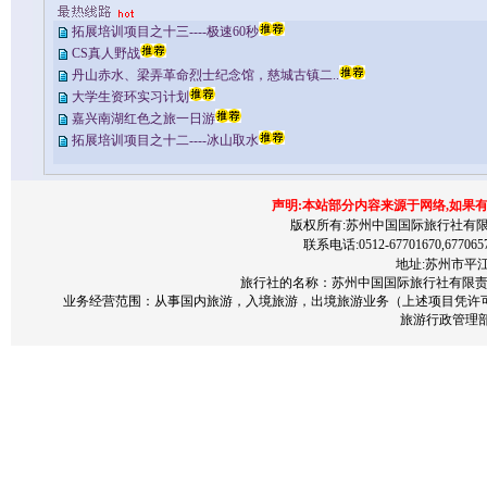
拓展培训项目之十三----极速60秒
CS真人野战
丹山赤水、梁弄革命烈士纪念馆，慈城古镇二..
大学生资环实习计划
嘉兴南湖红色之旅一日游
拓展培训项目之十二----冰山取水
声明:本站部分内容来源于网络,如果
版权所有:苏州中国国际旅行社有限责任公司 200
联系电话:0512-67701670,677065
地址:苏州市平江区
旅行社的名称：苏州中国国际旅行社有限责任公
业务经营范围：从事国内旅游，入境旅游，出境旅游业务（上述项目凭许
旅游行政管理部门