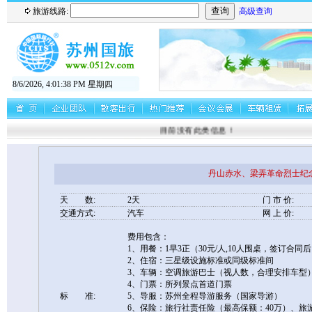
旅游线路:
高级查询
8/6/2026, 4:01:39 PM 星期四
目前没有此类信息！
丹山赤水、梁弄革命烈士纪
天 数:
2天
门 市 价:
交通方式:
汽车
网 上 价:
费用包含：
1、用餐：1早3正（30元/人,10人围桌，签订合
2、住宿：三星级设施标准或同级标准间
3、车辆：空调旅游巴士（视人数，合理安排车型
4、门票：所列景点首道门票
标 准:
5、导服：苏州全程导游服务（国家导游）
6、保险：旅行社责任险（最高保额：40万）、旅