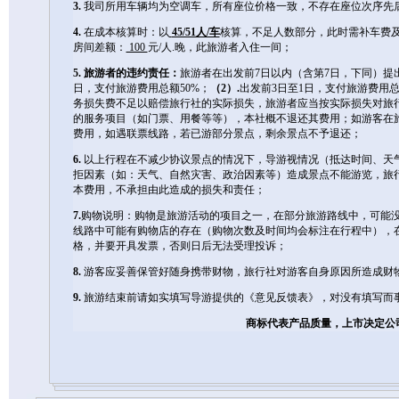
3.
我司所用车辆均为空调车，所有座位价格一致，不存在座位次序先
4.
在成本核算时：以
45/51人/车
核算，不足人数部分，此时需补车费
房间差额：
100
元/人.晚，此旅游者入住一间；
5.
旅游者的违约责任：
旅游者在出发前7日以内（含第7日，下同）
日，支付旅游费用总额50%；
（2）.
出发前3日至1日，支付旅游费用总
务损失费不足以赔偿旅行社的实际损失，旅游者应当按实际损失对旅
的服务项目（如门票、用餐等等），本社概不退还其费用；如游客在
费用，如遇联票线路，若已游部分景点，剩余景点不予退还；
6.
以上行程在不减少协议景点的情况下，导游视情况（抵达时间、天
拒因素（如：天气、自然灾害、政治因素等）造成景点不能游览，旅
本费用，不承担由此造成的损失和责任；
7.
购物说明：购物是旅游活动的项目之一，在部分旅游路线中，可能
线路中可能有购物店的存在（购物次数及时间均会标注在行程中），
格，并要开具发票，否则日后无法受理投诉；
8.
游客应妥善保管好随身携带财物，旅行社对游客自身原因所造成财
9.
旅游结束前请如实填写导游提供的《意见反馈表》，对没有填写而
商标代表产品质量，上市决定公司