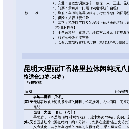
4、交通：全程空调旅游车，确保一人一正座。昆明
5、门票：景点第一门票（索道环线车自理）
标 准:
6、导服：各段地陪导游服务，行程作息由随团导
7、保险：旅行社责任险
8、其它：23岁以下以及54岁以上价格来电咨询，
【费用不包含】
1、不含云杉坪小索道57、环保车20和蓝月谷电瓶车
2、旅游意外险和航空险
3、若有儿童随行古维80元和印象丽江190元需
昆明大理丽江香格里拉休闲纯玩八
格适合23岁-54岁）
【行程安排】
日期
行程安排
各地---昆明 （飞机）
第1天
无锡硕放或上海机场乘机飞
昆明
，鲜花接团，入住酒店，高原
昆明
昆明---大理----丽江 （汽车）
早餐后，BUS楚雄（约3小时车程），途中游览 “神秘、真实
第2天
公园遗址馆（游览时间：约90分钟），您将在这里“走进失落
兴衰演化，共享留存地球亿万年的世界奇观”。乘车至大理，中