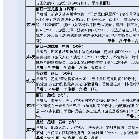
古国的韵味（游览时间40分钟）。乘车赴
丽
丽江一玉龙雪山 （汽车）
早餐后，前往天然冰川博物馆—*玉龙雪山风景区*（整个景区游
+环保车）乘索道观玉龙雪山，甘海子牧场，白水河，雪山融
第3天
送-『印象丽江』演出（如遇特殊原因无法观看，费用一律不退
间40分钟），游黑龙潭（游览时间30分钟）。抵达后游览古城
魅力。漫步街市,您将领略到”家家溪水绕户转,户户垂扬赛江南
钟）。
早餐
：含
午餐
：
丽江一虎跳峡—中甸 （汽车）
早餐后，BUS
香格里拉
,途中游览
虎跳峡
（游览时间90分钟），
第4天
自费项目（藏民家访：演艺90分钟，135元/人，不含烤羊、
藏族同胞歌舞晚会。或参加梦幻香格里拉（演艺120分钟，180
早餐
：含
午餐
：含
晚餐
：含
宿
：香格里拉
普达措—丽江 （汽车）
早餐后，游览*普达措森林公园*（整个景区游览时间210分钟
第5天
鹃醉鱼”的云南海拔最高的湖泊-
碧塔海
、香格里拉第一村-霞给
早餐
：含
午餐
：含
晚餐
：含
宿
：丽江
丽江一楚雄 （汽车）
早餐后，乘车至大理，游览全国重点文物保护单位、全国优秀旅
第6天
伟的建筑之一崇圣寺•*三塔*（游览时间60分钟，电瓶车自理15
居”—张家花园，于园内品尝白族三道茶（游览及观赏时间60
锅。
早餐
：
楚雄一昆明—石林 （汽车）
早餐后，BUS返昆明，游览99世博会会址--昆明世博园，参观
第7天
石林
（含门票）阿诗玛化身石（游览时间120分钟），参观七彩
早餐
：含
午餐
：含
晚餐
：含
宿
：昆明