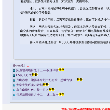
偏远地区，就要先准备好现金，如泸沽湖、虎跳峡等。
通讯：云南大部分区域都有手机信号，县级区域都有移动、联通
信和移动的3G信号覆盖。
邮政：购买特产时，店家可提供快递服务，花卉可到机
网络：网吧在云南各地相当普及，但基本为网游爱好者而设。上
南众多的青年旅舍、家庭客栈、连锁酒店一般都有公用电脑和有线或
根据当天航班的实际抵达时间安排，每2小时发车（收客前务必和客
客人离团须补足差价1800元/人,并补机票差价(实际按票面结算)
拓展培训项目之十三----极速60秒
CS真人野战
丹山赤水、梁弄革命烈士纪念馆，慈城古镇二..
大学生资环实习计划
嘉兴南湖红色之旅一日游
拓展培训项目之十二----冰山取水
声明:本站部分内容来源于网络,如果