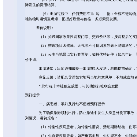
际发生的费用结算。
（6）出游过程中，任何费用不退. 购 物：全程不进购物店(
地购物时请慎重考虑，把握好质量与价格，务必索要发票。
差价说明：
（1）如遇国家政策性调整门票、交通价格等，按调整后的实
（2）赠送项目因航班、天气等不可抗因素导致不能赠送的，
（3）云南当地景点实行套票制，如持优待证件（如老年证、军
价不退。
出团通知：出团通知最晚于出团前1天发送，若能提前确定，我
意见反馈：请配合导游如实填写当地的意见单，不填或虚填者
* 此行程非本社独立成团，与其他旅行社联合发团
预订提示
一、病患者、孕妇及行动不便者预订提示
为了确保旅游顺利出行，防止旅途中发生人身意外伤害事故，请
列情况，请勿报名：
（1）传染性疾病患者，如传染性肝炎、活动期肺结核、伤寒
（2）心血管疾病患者，如严重高血压、心功能不全、心肌缺氧