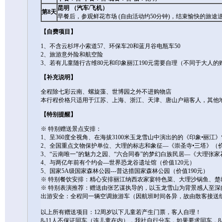
昆明 （汽车/飞机）
第8天
早餐后，参观鲜花市场 (自由活动约50分钟)，结束愉快的旅
【自费项目】
1、不含云杉坪小索道57、环保车20和蓝月谷电瓶车50
2、旅游意外险和航空险
3、若有儿童随行古维80元和印象丽江190元需要自理（不同于大人
【补充说明】
全程除七彩云南、螺旋藻、世博园之外不进购物店
本行程价格只适用于江苏、上海、浙江、天津、唐山户籍客人，其他
【特别提醒】
※ 特别赠送景点安排：
1、呈360度全视角、在海拔3100米玉龙雪山中演出的的《印象•丽江》
2、全国重点文物保护单位、大理的标志和象征—《崇圣寺•三塔》（价
3、“云南唯一”的魅力之园、“六合同春”的梦幻白族民居—《大理张家
4、与两亿年前有个约会---世界恐龙谷遗址馆（价值120元）
5、国家5A级国家森林公园---普达措国家森林公园（价值190元）
※ 特别餐饮安排：精心安排丽江纳西农家宴特色菜、大理沙锅鱼、楚
※ 特别表演推荐：赠送由张艺谋执导的，以玉龙雪山为背景感人至深的
出游安全：全程同一辆空调旅游车（因航班时间各异，故由散客接送
以上所有赠送项目：12周岁以下儿童若产生门票，客人自理！
8-11人不保证同车（连儿童在内），我社自行分车，如果要求同车，8-9人+20