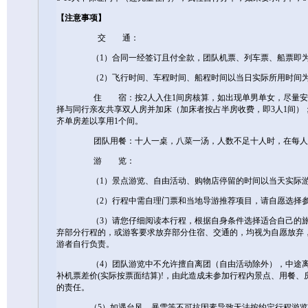
【注意事项】
交 通：
（1）合同一经签订且付全款，团队机票、列车票、船票即为
（2）飞行时间、车程时间、船程时间以当日实际所用时间为
住 宿：按2人入住1间房核算，如出现单男单女，尽量安排
择与同行亲友共享双人房并加床（加床者按占半房收费，即3人1间）
齐单房差以享用1个间。
团队用餐：十人一桌，八菜一汤，人数不足十人时，在每人用
游 览：
（1）景点游览、自由活动、购物店停留的时间以当天实际游
（2）行程中需自理门票和当地导游推荐项目，请自愿选择参
（3）请您仔细阅读本行程，根据自身条件选择适合自己的旅游
弃部分行程的，或游客要求放弃部分住宿、交通的，均视为自愿放弃
游者自行负责。
（4）团队游览中不允许擅自离团（自由活动除外），中途离团视同
补机票差价(实际按票面结算)!，由此造成未参加行程内景点、用餐
的责任。
（5）如遇台风、暴雪等不可抗因素导致无法按约定行程游览，