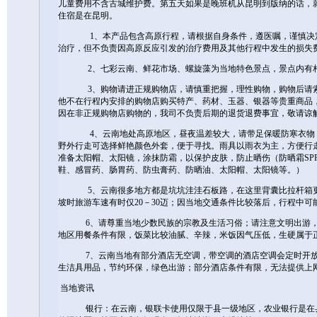
儿童费用不含古城维护费。第五天如果是晚班机从昆明到版纳的话，
住宿是在昆明。
1、本产品包含高原行程，请根据自身条件，遵医嘱，谨慎决定
治疗，但不负责因高原反应引发的治疗费用及其他行程中发生的损失
2、七彩云南、鲜花市场、螺旋藻为当地特色景点，景点内有相
3、购物请进正规购物店，请慎重把握，理性购物，购物后请索
他不在行程内安排的购物店购买特产、药材、玉器、银器等贵重商品
因在非正规购物店购物的，我司不负责后期的退货退费事宜，敬请谅
4、云南地处高原地区，昼夜温差较大，请带足保暖防寒衣物，
野外行走可选择鲜艳颜色外套，便于寻找。雨具以雨衣为主，方便行
准备太阳帽、太阳镜，涂抹防霜，以保护皮肤，防止晒伤（防晒霜SP
鞋、感冒药、肠胃药、防虫膏药、防晒油、太阳帽、太阳镜等。）
5、云南很多地方都是坑坑洼洼石板路，在这里背囊比拉杆箱更
坡时旅游车速有时仅20－30迈；因当地交通条件比较落后，行程中
6、请尊重当地少数民族的宗教及生活习俗；请注意文明出游，
地区用餐条件有限，饭菜比较油腻、辛辣，米饭因气压低，生硬属于
7、云南当地有部分酒店无空调，带空调的酒店空调会定时开放
生洁具用品，节约环保，绿色出游；部分酒店条件有限，无法提供上
当地资讯
银行：在云南，银联卡使用仅限于县一级地区，农业银行是在县