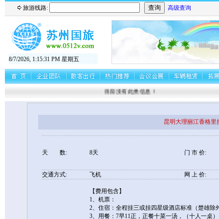
旅游线路:
高级查询
8/7/2026, 1:15:31 PM 星期五
目前没有此类信息！
昆明大理丽江香格里
天 数:
8天
门 市 价:
交通方式:
飞机
网 上 价:
【费用包含】
1、机票：
2、住宿：全程挂三或挂四星级酒店标准（楚雄除
3、用餐：7早11正，正餐十菜一汤，（十人一桌）