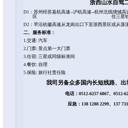
浙西山水自驾
D1
：苏州经苏嘉杭高速
--
沪杭高速
--
杭州北线绕城高
区
住三星
D2
：早沿杭徽高速从龙岗出口下至浙西景区或从藻
二、服务标准：
1.
交通
:
汽车
2.
门票
:
景点第一大门票
3.
住宿
:
三星或同级标准间
4.
餐饮
:
自理
5.
保险
:
旅行社责任险
我司另备众多国内长短线路、出
电话：
0512-6257 6867
、
0512-6
应急：
138 1288 2299
、
137 73