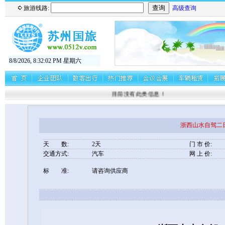
旅游线路:
高级查询
8/8/2026, 8:32:03 PM 星期六
目前没有此类信息！
浙西山水自驾二日游
天 数:
2天
门 市 价:
交通方式:
汽车
网 上 价:
标 准:
请咨询供应商